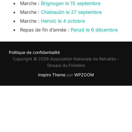
Marche :
Brignogan le 15 septembre
Marche :
Chateaulin le 27 septembre
Marche :
Henvic le 4 octobre
Repas de fin d’année :
Penzé le 6 décembre
Politique de confidentialité
Copyright © 2026 Association Nationale de Retraités -
Groupe du Finistère
Inspiro Theme
par
WPZOOM