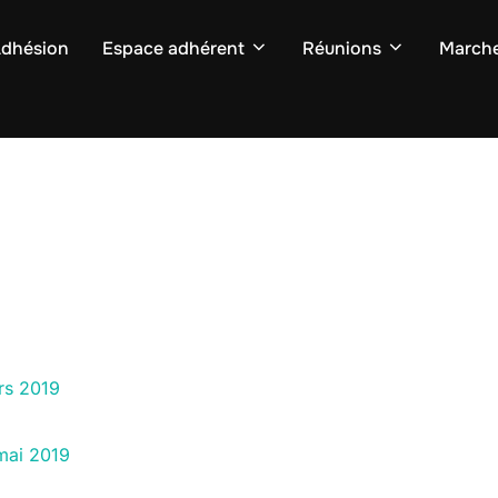
dhésion
Espace adhérent
Réunions
March
rs 2019
mai 2019