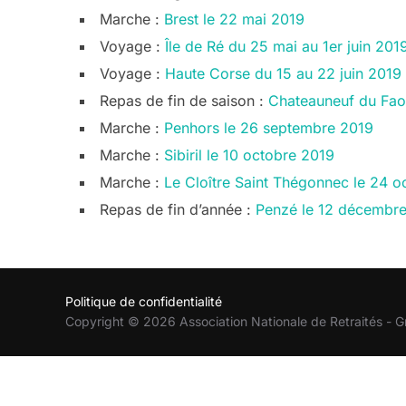
Marche :
Brest le 22 mai 2019
Voyage :
Île de Ré du 25 mai au 1er juin 201
Voyage :
Haute Corse du 15 au 22 juin 2019
Repas de fin de saison :
Chateauneuf du Faou
Marche :
Penhors le 26 septembre 2019
Marche :
Sibiril le 10 octobre 2019
Marche :
Le Cloître Saint Thégonnec le 24 o
Repas de fin d’année :
Penzé le 12 décembr
Politique de confidentialité
Copyright © 2026 Association Nationale de Retraités - G