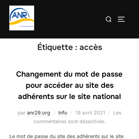
Aller
au
Rechercher :
PERMUT
contenu
Étiquette :
accès
Changement du mot de passe
pour accéder au site des
adhérents sur le site national
Publié
par
anr29.org
Info
19 avril 2021
Les
le
commentaires sont désactivés.
Le mot de passe du site des adhérents sur le site