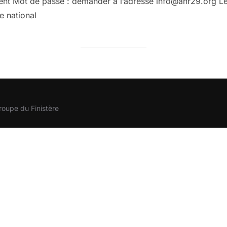
ent Mot de passe : demander à l’adresse info@anr29.org Le 
e national
roupe du Finistère