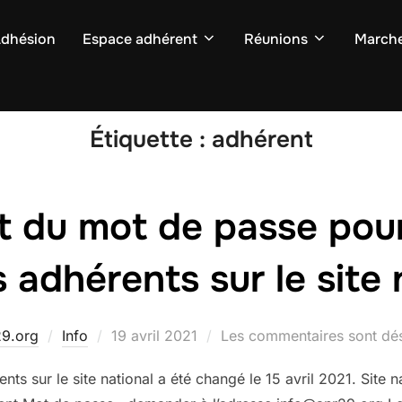
dhésion
Espace adhérent
Réunions
March
Étiquette :
adhérent
 du mot de passe pour
s adhérents sur le site 
Publié
29.org
Info
19 avril 2021
Les commentaires sont dés
le
ts sur le site national a été changé le 15 avril 2021. Site na