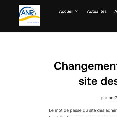
Aller
au
Accueil
Actualités
A
contenu
Changement
site de
par
anr
Le mot de passe du site des adhéren