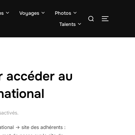
es
Voyages
Photos
Rechercher :
PERMUTER
Talents
 accéder au
national
activés.
tional -> site des adhérents :